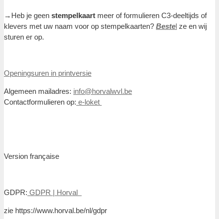
→Heb je geen
stempelkaart
meer of formulieren C3-deeltijds of
klevers met uw naam voor op stempelkaarten?
Beste
l
ze en wij
sturen er op.
Openingsuren in printversie
Algemeen mailadres:
info@horvalwvl.be
Contactformulieren op:
e-loket
Version française
GDPR:
GDPR | Horval
zie https://www.horval.be/nl/gdpr