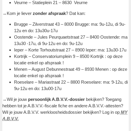
Veurne – Statieplein 21 – 8630 Veurne
→Kom je liever
zonder afspraak
? Dat kan:
Brugge – Zilverstraat 43 – 8000 Brugge: ma: 9u-12u, di 9u-
12u en do: 13u30u-17u
Oostende – Jules Peurquaetstraat 27 – 8400 Oostende: ma
13u30 -17u, di 9u-12u en do: 9u-12u
Ieper – Korte Torhoutstraat 27 – 8900 Ieper: ma: 13u30-17u
Kortrijk – Conservatoriumplein 9 – 8500 Kortrijk : op deze
locatie enkel op afspraak !
Menen – August Debunnestraat 49 – 8930 Menen : op deze
locatie enkel op afspraak !
Roeselare – Mariastraat 22 – 8800 Roeselare: ma: 9-12u, di
9u-12u en do: 13u00-17u
→Wil je jouw
persoonlijk A.B.V.V.-dossier
bekijken? Toegang
hebben tot je A.B.V.V.-fiscale fiche en andere A.B.V.V.-attesten?
Wil je jouw A.B.V.V. werkloosheidsdossier bekijken? Log in op
MY
A.B.V.V.