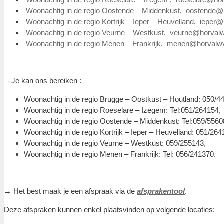
Woonachtig in de regio Oostende – Middenkust
,
oostende@h
Woonachtig in de regio Kortrijk – Ieper – Heuvelland
,
ieper@
Woonachtig in de regio Veurne – Westkust
,
veurne@horvalw
Woonachtig in de regio Menen – Frankrijk
,
menen@horvalwv
→Je kan ons bereiken :
Woonachtig in de regio Brugge – Oostkust – Houtland: 050/4
Woonachtig in de regio Roeselare – Izegem: Tel:051/264154,
Woonachtig in de regio Oostende – Middenkust: Tel:059/5560
Woonachtig in de regio Kortrijk – Ieper – Heuvelland: 051/264
Woonachtig in de regio Veurne – Westkust: 059/255143,
Woonachtig in de regio Menen – Frankrijk: Tel: 056/241370.
→ Het best maak je een afspraak via de
afsprakentool
.
Deze afspraken kunnen enkel plaatsvinden op volgende locaties: