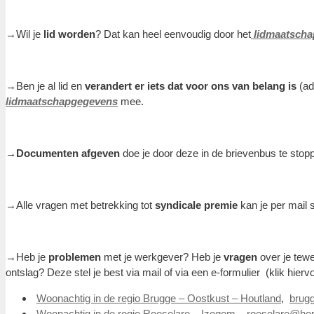
→Wil je
lid worden
? Dat kan heel eenvoudig door het
lidmaatscha
→Ben je al lid en
verandert er iets dat voor ons van belang is
(ad
lidmaatschapgegevens
mee.
→Documenten afgeven
doe je door deze in de brievenbus te sto
→Alle vragen met betrekking tot
syndicale premie
kan je per mail s
→Heb je
problemen
met je werkgever? Heb je
vragen
over je tewe
ontslag? Deze stel je best via mail of via een e-formulier (klik hiervo
Woonachtig in de regio Brugge – Oostkust – Houtland
,
brug
Woonachtig in de regio Roeselare – Izegem
,
roeselare@hor