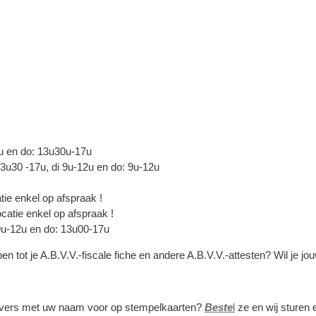
2u en do: 13u30u-17u
u30 -17u, di 9u-12u en do: 9u-12u
tie enkel op afspraak !
atie enkel op afspraak !
9u-12u en do: 13u00-17u
 tot je A.B.V.V.-fiscale fiche en andere A.B.V.V.-attesten? Wil je j
klevers met uw naam voor op stempelkaarten?
Beste
l
ze en wij sturen 