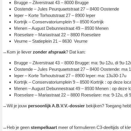
Brugge – Zilverstraat 43 – 8000 Brugge
Oostende – Jules Peurquaetstraat 27 – 8400 Oostende
Ieper – Korte Torhoutstraat 27 – 8900 Ieper
Kortrijk – Conservatoriumplein 9 – 8500 Kortrijk
Menen – August Debunnestraat 49 – 8930 Menen
Roeselare – Mariastraat 22 – 8800 Roeselare
Veurne – Statieplein 21 – 8630 Veurne
→Kom je liever
zonder afspraak
? Dat kan:
Brugge – Zilverstraat 43 – 8000 Brugge: ma: 9u-12u, di 9u-1
Oostende – Jules Peurquaetstraat 27 – 8400 Oostende: ma 13
Ieper – Korte Torhoutstraat 27 – 8900 Ieper: ma: 13u30-17u
Kortrijk – Conservatoriumplein 9 – 8500 Kortrijk : op deze loca
Menen – August Debunnestraat 49 – 8930 Menen : op deze loc
Roeselare – Mariastraat 22 – 8800 Roeselare: ma: 9-12u, di 
→Wil je jouw
persoonlijk A.B.V.V.-dossier
bekijken? Toegang hebben
→Heb je geen
stempelkaart
meer of formulieren C3-deeltijds of 