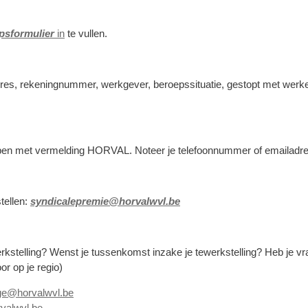
psformulier
in
te vullen.
res, rekeningnummer, werkgever, beroepssituatie, gestopt met werke
ppen met vermelding HORVAL. Noteer je telefoonnummer of emailadre
tellen:
syndicalepremie@horvalwvl.be
rkstelling? Wenst je tussenkomst inzake je tewerkstelling? Heb je 
or op je regio)
ge@horvalwvl.be
valwvl.be