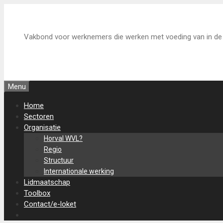
Ga
naar
de
Vakbond voor werknemers die werken met voeding van in de 
inhoud
Menu
Home
Sectoren
Organisatie
Horval WVL?
Regio
Structuur
Internationale werking
Lidmaatschap
Toolbox
Contact/e-loket