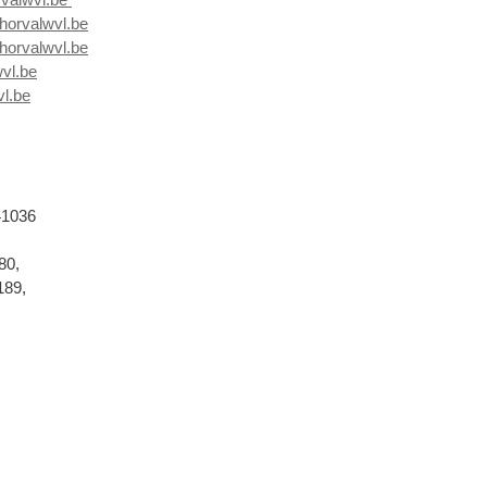
orvalwvl.be
horvalwvl.be
vl.be
l.be
41036
80,
189,