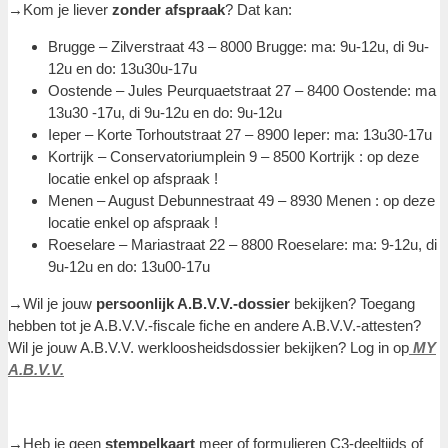
→Kom je liever
zonder afspraak
? Dat kan:
Brugge – Zilverstraat 43 – 8000 Brugge: ma: 9u-12u, di 9u-
12u en do: 13u30u-17u
Oostende – Jules Peurquaetstraat 27 – 8400 Oostende: ma
13u30 -17u, di 9u-12u en do: 9u-12u
Ieper – Korte Torhoutstraat 27 – 8900 Ieper: ma: 13u30-17u
Kortrijk – Conservatoriumplein 9 – 8500 Kortrijk : op deze
locatie enkel op afspraak !
Menen – August Debunnestraat 49 – 8930 Menen : op deze
locatie enkel op afspraak !
Roeselare – Mariastraat 22 – 8800 Roeselare: ma: 9-12u, di
9u-12u en do: 13u00-17u
→Wil je jouw
persoonlijk A.B.V.V.-dossier
bekijken? Toegang
hebben tot je A.B.V.V.-fiscale fiche en andere A.B.V.V.-attesten?
Wil je jouw A.B.V.V. werkloosheidsdossier bekijken? Log in op
MY
A.B.V.V.
→Heb je geen
stempelkaart
meer of formulieren C3-deeltijds of