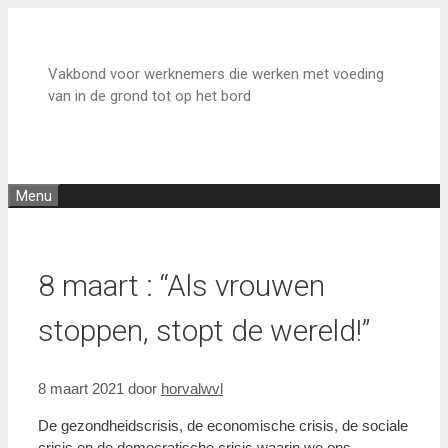
Ga
naar
de
Vakbond voor werknemers die werken met voeding
inhoud
van in de grond tot op het bord
Menu
8 maart : “Als vrouwen
stoppen, stopt de wereld!”
8 maart 2021
door
horvalwvl
De gezondheidscrisis, de economische crisis, de sociale
crisis en de democratische crisis waarin we ons