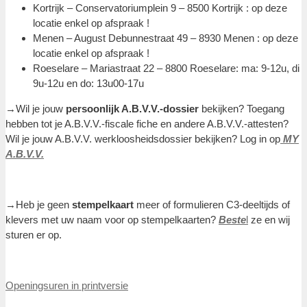
Kortrijk – Conservatoriumplein 9 – 8500 Kortrijk : op deze
locatie enkel op afspraak !
Menen – August Debunnestraat 49 – 8930 Menen : op deze
locatie enkel op afspraak !
Roeselare – Mariastraat 22 – 8800 Roeselare: ma: 9-12u, di
9u-12u en do: 13u00-17u
→Wil je jouw
persoonlijk A.B.V.V.-dossier
bekijken? Toegang
hebben tot je A.B.V.V.-fiscale fiche en andere A.B.V.V.-attesten?
Wil je jouw A.B.V.V. werkloosheidsdossier bekijken? Log in op
MY
A.B.V.V.
→Heb je geen
stempelkaart
meer of formulieren C3-deeltijds of
klevers met uw naam voor op stempelkaarten?
Beste
l
ze en wij
sturen er op.
Openingsuren in printversie