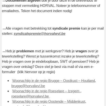
→Documenten afgeven
doe je door deze in de brievenbus te
stoppen met vermelding HORVAL. Noteer je telefoonnummer of
emailadres. Teken het document indien nodig!
→Alle vragen met betrekking tot
syndicale premie
kan je per mail
stellen:
syndicalepremie@horvalwvl.be
→Heb je
problemen
met je werkgever? Heb je
vragen
over je
tewerkstelling? Wenst je tussenkomst inzake je tewerkstelling?
Heb je vragen over je eindeloopbaan, SWT of pensioen? Heb je
vragen over ontslag? Deze stel je best via mail of via een e-
formulier (klik hiervoor op je regio)
Woonachtig in de regio Brugge – Oostkust – Houtland
,
brugge@horvalwvl.be
Woonachtig in de regio Roeselare – Izegem
,
roeselare@horvalwvl.be
Woonachtig in de regio Oostende – Middenkust
,